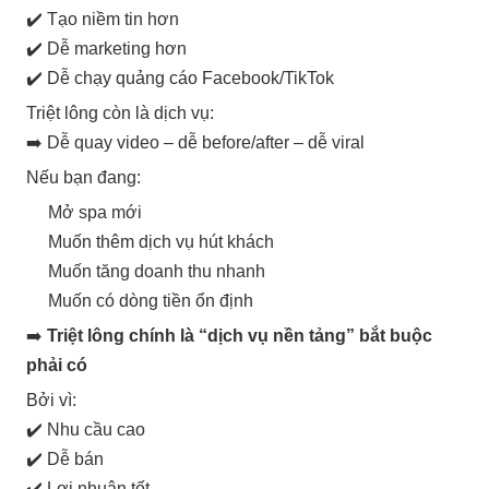
✔️ Tạo niềm tin hơn
✔️ Dễ marketing hơn
✔️ Dễ chạy quảng cáo Facebook/TikTok
Triệt lông còn là dịch vụ:
➡️ Dễ quay video – dễ before/after – dễ viral
Nếu bạn đang:
Mở spa mới
Muốn thêm dịch vụ hút khách
Muốn tăng doanh thu nhanh
Muốn có dòng tiền ổn định
➡️
Triệt lông chính là “dịch vụ nền tảng” bắt buộc
phải có
Bởi vì:
✔️ Nhu cầu cao
✔️ Dễ bán
✔️ Lợi nhuận tốt