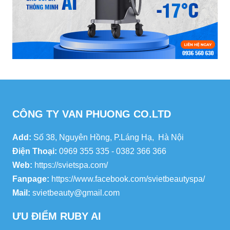
CÔNG TY VAN PHUONG CO.LTD
Add:
Số 38, Nguyên Hồng, P.Láng Hạ, Hà Nội
Điện Thoại:
0969 355 335 - 0382 366 366
Web:
https://svietspa.com/
Fanpage:
https://www.facebook.com/svietbeautyspa/
Mail:
svietbeauty@gmail.com
ƯU ĐIỂM RUBY AI