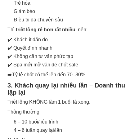
Trẻ hóa
Giảm béo
Điều trị da chuyên sâu
Thì
triệt lông rẻ hơn rất nhiều
, nên:
✔️ Khách ít đắn đo
✔️ Quyết định nhanh
✔️ Không cần tư vấn phức tạp
✔️ Spa mới mở vẫn dễ chốt sale
➡️Tỷ lệ chốt có thể lên đến 70–80%
3. Khách quay lại nhiều lần – Doanh thu
lặp lại
Triệt lông KHÔNG làm 1 buổi là xong.
Thông thường:
6 – 10 buổi/liệu trình
4 – 6 tuần quay lại/lần